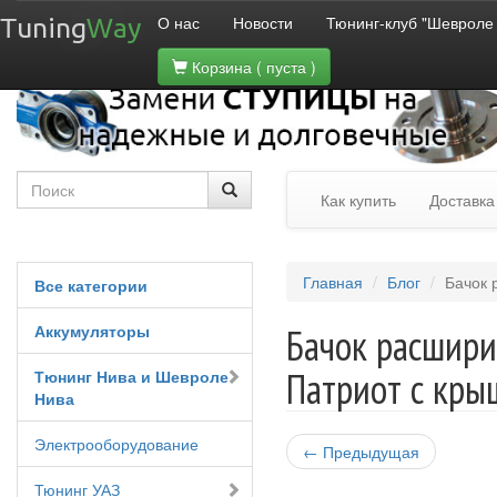
О нас
Новости
Тюнинг-клуб "Шевроле
Tuning
Way
Корзина
( пуста )
Как купить
Доставка
Главная
Блог
Бачок 
Все категории
Аккумуляторы
Бачок расшир
Патриот с кр
Тюнинг Нива и Шевроле
Нива
Электрооборудование
← Предыдущая
Тюнинг УАЗ