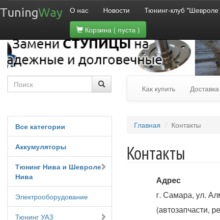
О нас
Новости
Тюнинг-клуб "Шевроле
Tuning
Way
Корзина
( пуста )
Как купить
Доставка
Главная
Контакты
Все категории
Аккумуляторы
Контакты
Тюнинг Нива и Шевроле
Нива
Адрес
г. Самара, ул. А
Электрооборудование
(автозапчасти, р
Тюнинг УАЗ