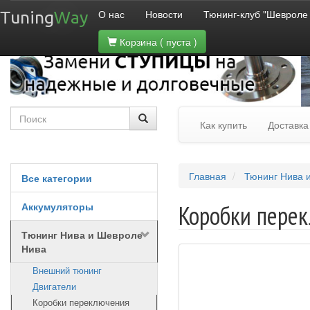
О нас
Новости
Тюнинг-клуб "Шевроле
Tuning
Way
Корзина
( пуста )
Как купить
Доставка
Главная
Тюнинг Нива 
Все категории
Аккумуляторы
Коробки пере
Тюнинг Нива и Шевроле
Нива
Внешний тюнинг
Двигатели
Коробки переключения