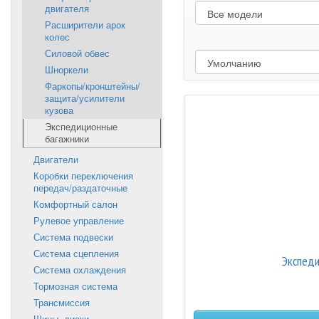
двигателя
Расширители арок
колес
Силовой обвес
Шноркели
Фаркопы/кронштейны/
защита/усилители
кузова
Экспедиционные
багажники
Двигатели
Коробки переключения
передач/раздаточные
Комфортный салон
Рулевое управление
Система подвески
Система сцепления
Экспеди
Система охлаждения
Тормозная система
Трансмиссия
Шины, диски