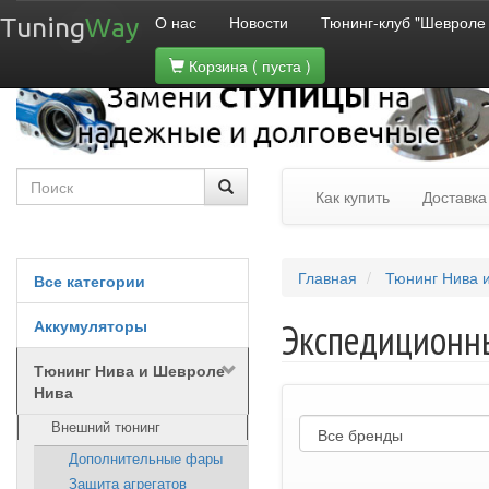
О нас
Новости
Тюнинг-клуб "Шевроле
Tuning
Way
Корзина
( пуста )
Как купить
Доставка
Главная
Тюнинг Нива 
Все категории
Аккумуляторы
Экспедиционн
Тюнинг Нива и Шевроле
Нива
Внешний тюнинг
Дополнительные фары
Защита агрегатов