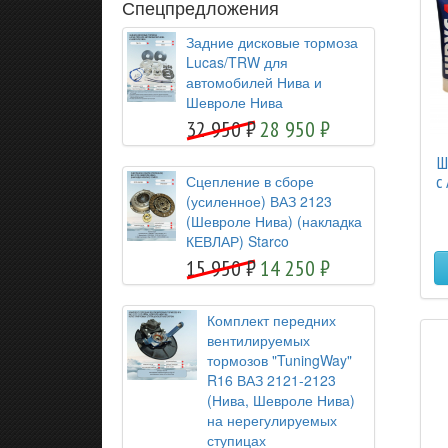
Спецпредложения
Задние дисковые тормоза
Lucas/TRW для
автомобилей Нива и
Шевроле Нива
32 950
28 950
Ш
с
Сцепление в сборе
(усиленное) ВАЗ 2123
(Шевроле Нива) (накладка
КЕВЛАР) Starco
15 950
14 250
Комплект передних
вентилируемых
тормозов "TuningWay"
R16 ВАЗ 2121-2123
(Нива, Шевроле Нива)
на нерегулируемых
ступицах