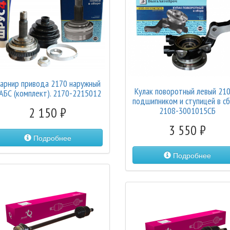
арнир привода 2170 наружный
Кулак поворотный левый 210
 АБС (комплект). 2170-2215012
подшипником и ступицей в с
2 150
2108-3001015СБ
3 550
Подробнее
Подробнее