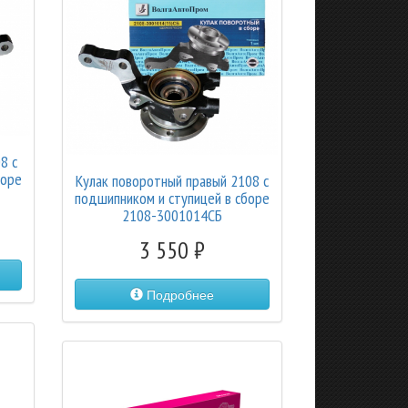
8 с
боре
Кулак поворотный правый 2108 с
подшипником и ступицей в сборе
2108-3001014СБ
3 550
Подробнее