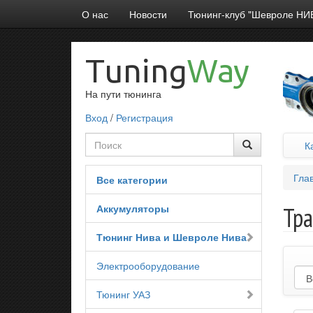
О нас
Новости
Тюнинг-клуб "Шевроле НИ
Tuning
Way
На пути тюнинга
Вход
/
Регистрация
К
Гла
Все категории
Аккумуляторы
Тр
Тюнинг Нива и Шевроле Нива
Электрооборудование
Тюнинг УАЗ