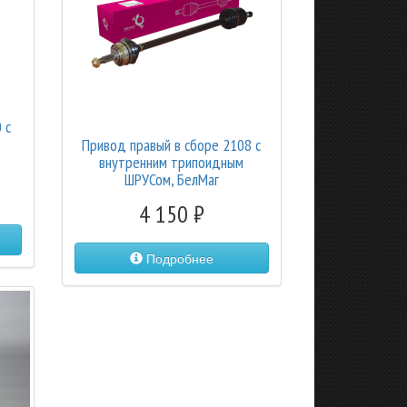
 с
Привод правый в сборе 2108 с
внутренним трипоидным
ШРУСом, БелМаг
4 150
Подробнее