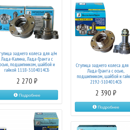
тупица заднего колеса для а/м
Лада-Калина, Лада-Гранта с
осью, подшипником, шайбой и
Ступица заднего колеса для 
гайкой 1118-3104014СБ
Лада-Гранта с осью,
подшипником, шайбой и гай
2 270
2192-3104014СБ
2 390
Подробнее
Подробнее