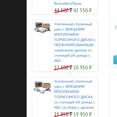
ВолгаАвтоПром
44 500
42 550
Усиленный ступичный
узел с ВНЕШНИМ
КРЕПЛЕНИЕМ
ТОРМОЗНОГО ДИСКА с
ПЕРФОРИРОВАННЫМ
тормозным диском со
ступицей 24 шлица с
АБС
22 500
20 950
Усиленный ступичный
узел с ВНЕШНИМ
КРЕПЛЕНИЕМ
ТОРМОЗНОГО ДИСКА
со ступицей 24 шлица с
АБС (в сборе с диском)
21 950
19 950