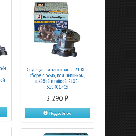
а/м
Ступица заднего колеса 2108 в
сборе с осью, подшипником,
кой
шайбой и гайкой 2108-
3104014СБ
2 290
Подробнее