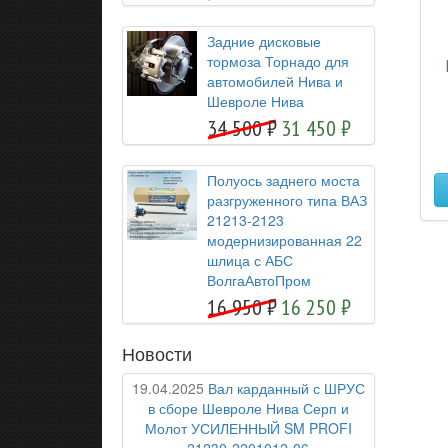
Задние дисковые
тормоза Торнадо для
автомобилей Нива и
Шевроле Нива
34 500
31 450
Полуось заднего моста
разгруженного типа ВАЗ
21213-2123
модернизированная 22
шлица с АБС
ВолгаАвтоПром
16 950
16 250
Новости
19.04.2025
Вал карданный с ШРУС
в сборе Шевроле Нива Серп и
Молот УСИЛЕННЫЙ SM PROFI