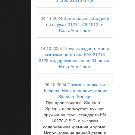
21230-2201012-06
04.11.2024
Вал карданный задний
на шрусах 21214-2201012 от
ВолгаАвтоПром
14.10.2024
Полуось заднего моста
разгруженного типа ВАЗ 21213-
2123 модернизированная 24 шлица
ВолгаАвтоПром
09.10.2024
Пружины подвески
Шевроле Нива передние/задние
Standard Springs
При производстве Standard
Springs используется лучшая
пружинная сталь стандарта EN
10270-2 SiCr с высоким
содержанием кремния и хрома.
Использование данной стали в