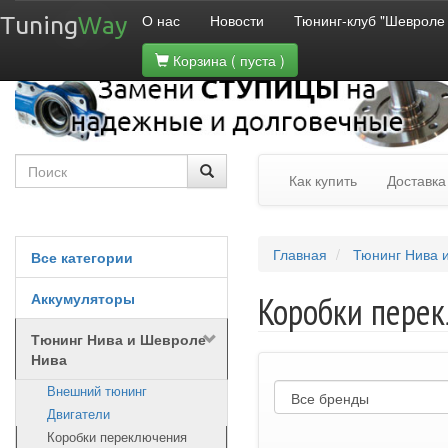
О нас
Новости
Тюнинг-клуб "Шевроле
Tuning
Way
Корзина
( пуста )
Как купить
Доставка
Главная
Тюнинг Нива 
Все категории
Аккумуляторы
Коробки перек
Тюнинг Нива и Шевроле
Нива
Внешний тюнинг
Двигатели
Коробки переключения