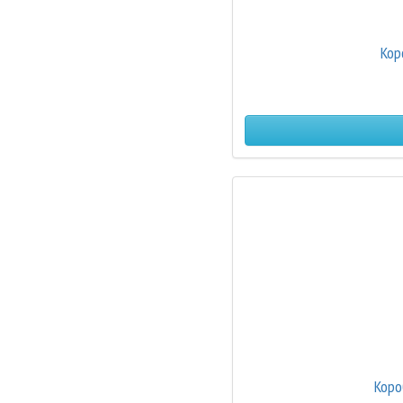
Кор
Коро