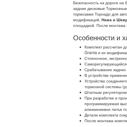
Безопасность на дороге на 
задние дисковые Тормозные
тормозами Торнадо для авто
модификаций,
Нива и Шев
площадкой. После монтажа т
Особенности и х
Комплект рассчитан дл
Granta и их модифика
Стояночное, экстренн
Саморегулирующийся м
Срабатывание задних 
В устройстве примене
Устройство соединяет
тормозной системы (р
Штатным регулятором 
При разработке и про
программируемая высо
алюминиевое литье п
Детали комплекта пок
После монтажа компле