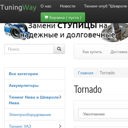
О нас
Новости
Тюнинг-клуб "Шевроле
Tuning
Way
Корзина
( пуста )
Как купить
Доставка
Главная
Tornado
Все категории
Аккумуляторы
Tornado
Тюнинг Нива и Шевроле
Нива
Электрооборудование
Тюнинг УАЗ