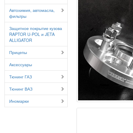
Автохимия, автомасла,
фильтры
Защитное покрытие кузова
RAPTOR U-POL и JETA
ALLIGATOR
Прицепы
Аксессуары
Тюнинг ГАЗ
Тюнинг ВАЗ
Иномарки