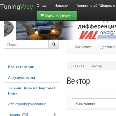
О нас
Новости
Тюнинг-клуб "Шевроле
Tuning
Way
Корзина
( пуста )
Как купить
Доставка
Главная
Вектор
Все категории
Аккумуляторы
Вектор
Тюнинг Нива и Шевроле
Нива
Электрооборудование
Тюнинг УАЗ