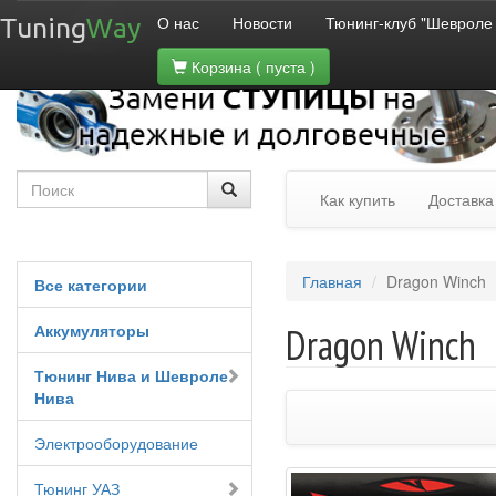
О нас
Новости
Тюнинг-клуб "Шевроле
Tuning
Way
Корзина
( пуста )
Как купить
Доставка
Главная
Dragon Winch
Все категории
Аккумуляторы
Dragon Winch
Тюнинг Нива и Шевроле
Нива
Электрооборудование
Тюнинг УАЗ