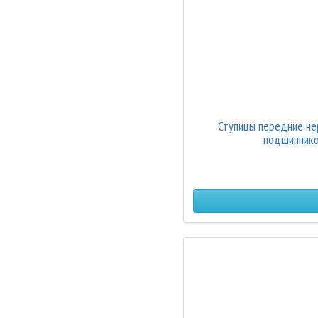
Ступицы передние не
подшипнико