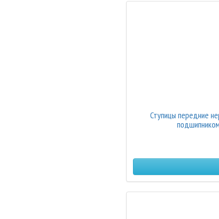
Ступицы передние не
подшипником 