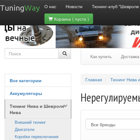
О нас
Новости
Тюнинг-клуб "Шевроле
Tuning
Way
Корзина
( пуста )
Как купить
Доставка
Главная
Тюнинг Нива 
Все категории
Аккумуляторы
Нерегулируемы
Тюнинг Нива и Шевроле
Нива
Внешний тюнинг
Двигатели
Коробки переключения