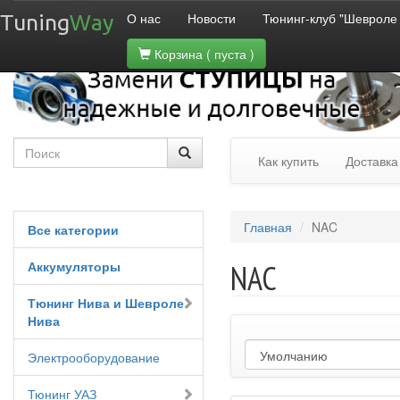
О нас
Новости
Тюнинг-клуб "Шевроле
Tuning
Way
Корзина
( пуста )
Как купить
Доставка
Главная
NAC
Все категории
Аккумуляторы
NAC
Тюнинг Нива и Шевроле
Нива
Электрооборудование
Тюнинг УАЗ