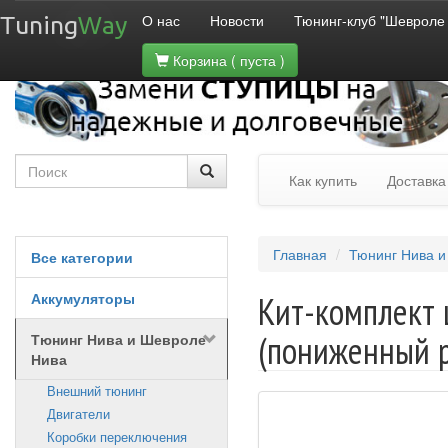
О нас
Новости
Тюнинг-клуб "Шевроле
Tuning
Way
Корзина
( пуста )
Как купить
Доставка
Главная
Тюнинг Нива и
Все категории
Аккумуляторы
Кит-комплект 
(пониженный р
Тюнинг Нива и Шевроле
Нива
Внешний тюнинг
Двигатели
Коробки переключения