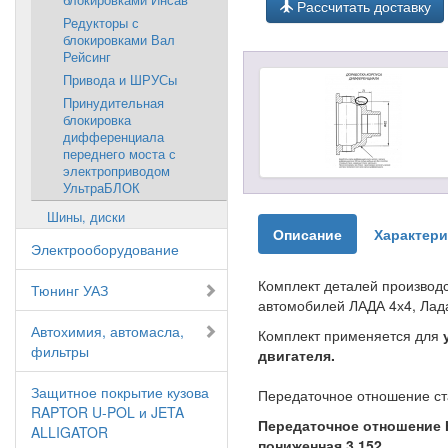
Рассчитать доставку
Редукторы с
блокировками Вал
Рейсинг
Привода и ШРУСы
Принудительная
блокировка
дифференциала
переднего моста с
электроприводом
УльтраБЛОК
Шины, диски
Описание
Характери
Электрооборудование
Комплект деталей производ
Тюнинг УАЗ
автомобилей ЛАДА 4х4, Лада
Автохимия, автомасла,
Комплект применяется для
фильтры
двигателя.
Защитное покрытие кузова
Передаточное отношение ста
RAPTOR U-POL и JETA
Передаточное отношение К
ALLIGATOR
пониженная 3,152.