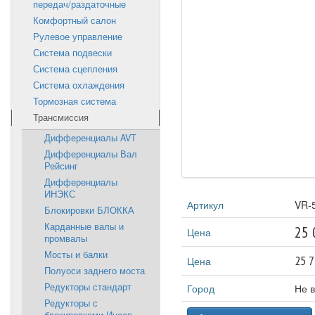
передач/раздаточные
Комфортный салон
Рулевое управление
Система подвески
Система сцепления
Система охлаждения
Тормозная система
Трансмиссия
Дифференциалы AVT
Дифференциалы Вал
Рейсинг
Дифференциалы
ИНЭКС
Артикул
VR-
Блокировки БЛОККА
Карданные валы и
25 
Цена
промвалы
Мосты и балки
25 7
Цена
Полуоси заднего моста
Редукторы стандарт
Город
Не 
Редукторы с
блокировками Инсав