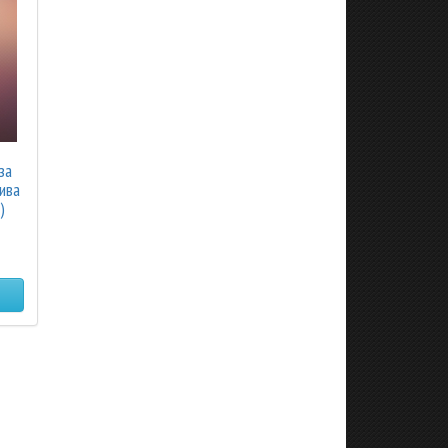
за
ива
)
я