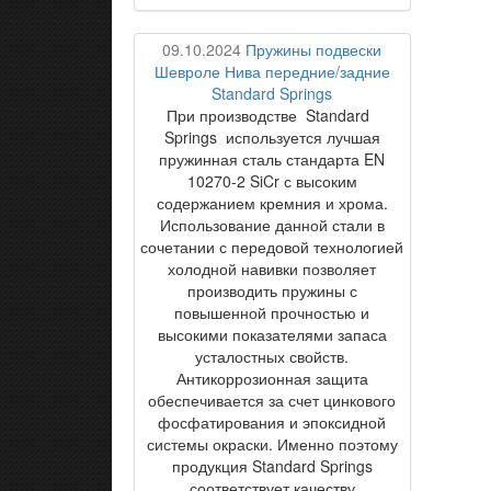
09.10.2024
Пружины подвески
Шевроле Нива передние/задние
Standard Springs
При производстве Standard
Springs используется лучшая
пружинная сталь стандарта EN
10270-2 SiCr с высоким
содержанием кремния и хрома.
Использование данной стали в
сочетании с передовой технологией
холодной навивки позволяет
производить пружины с
повышенной прочностью и
высокими показателями запаса
усталостных свойств.
Антикоррозионная защита
обеспечивается за счет цинкового
фосфатирования и эпоксидной
системы окраски. Именно поэтому
продукция Standard Springs
соответствует качеству