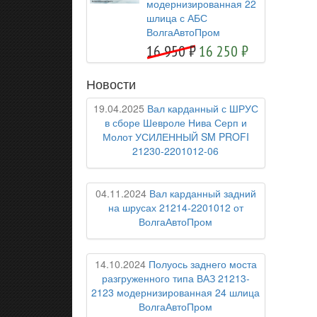
модернизированная 22
шлица с АБС
ВолгаАвтоПром
16 950
16 250
Новости
19.04.2025
Вал карданный с ШРУС
в сборе Шевроле Нива Серп и
Молот УСИЛЕННЫЙ SM PROFI
21230-2201012-06
04.11.2024
Вал карданный задний
на шрусах 21214-2201012 от
ВолгаАвтоПром
14.10.2024
Полуось заднего моста
разгруженного типа ВАЗ 21213-
2123 модернизированная 24 шлица
ВолгаАвтоПром