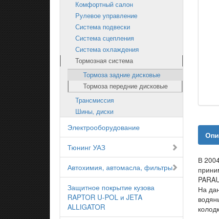
Комфортный салон
Рулевое управление
Система подвески
Система сцепления
Система охлаждения
Тормозная система
Тормоза задние дисковые
Тормоза передние дисковые
Трансмиссия
Шины, диски
Электрооборудование
Опи
Тюнинг УАЗ
В 200
Автохимия, автомасла, фильтры
прини
PARAU
Защитное покрытие кузова
На да
RAPTOR U-POL и JETA
водяны
ALLIGATOR
колод