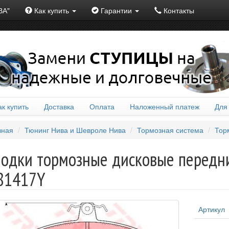
ВА"
Как купить
Гарантии
Контакты
ак купить
Доставка
Оплата
Наложенный платеж
Для
вная
Тюнинг Нива и Шевроле Нива
Тормозная система
Тор
одки тормозные дисковые передни
81417Y
Артикул