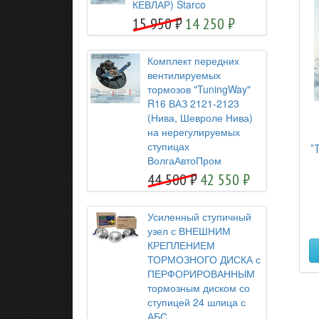
КЕВЛАР) Starco
15 950
14 250
Комплект передних
вентилируемых
тормозов "TuningWay"
R16 ВАЗ 2121-2123
(Нива, Шевроле Нива)
на нерегулируемых
ступицах
"
ВолгаАвтоПром
44 500
42 550
Усиленный ступичный
узел с ВНЕШНИМ
КРЕПЛЕНИЕМ
ТОРМОЗНОГО ДИСКА с
ПЕРФОРИРОВАННЫМ
тормозным диском со
ступицей 24 шлица с
АБС