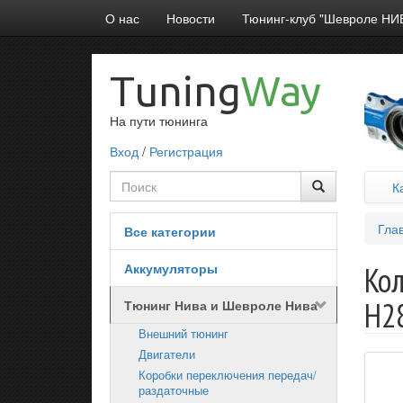
О нас
Новости
Тюнинг-клуб "Шевроле НИ
Tuning
Way
На пути тюнинга
Вход
/
Регистрация
К
Гла
Все категории
Аккумуляторы
Кол
H2
Тюнинг Нива и Шевроле Нива
Внешний тюнинг
Двигатели
Коробки переключения передач/
раздаточные