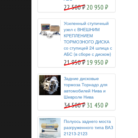
22 500
20 950
Усиленный ступичный
узел с ВНЕШНИМ
КРЕПЛЕНИЕМ
ТОРМОЗНОГО ДИСКА
со ступицей 24 шлица с
АБС (в сборе с диском)
21 950
19 950
Задние дисковые
тормоза Торнадо для
автомобилей Нива и
Шевроле Нива
34 500
31 450
Полуось заднего моста
разгруженного типа ВАЗ
21213-2123