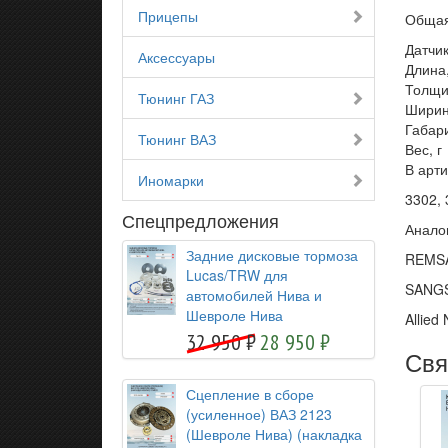
Прицепы
Обща
Датч
Аксессуары
Дл
Тол
Тюнинг ГАЗ
Ши
Габ
Тюнинг ВАЗ
Ве
В арт
Иномарки
3302, 
Спецпредложения
Анало
Задние дисковые тормоза
REMSA
Lucas/TRW для
SANGS
автомобилей Нива и
Шевроле Нива
Allied
32 950
28 950
Свя
Сцепление в сборе
(усиленное) ВАЗ 2123
(Шевроле Нива) (накладка