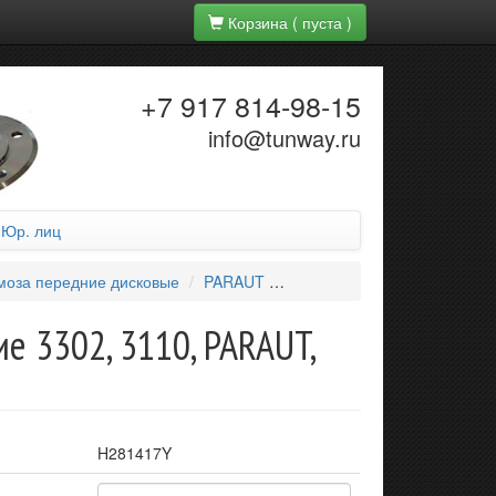
Корзина
( пуста )
+7 917 814-98-15
info@tunway.ru
 Юр. лиц
моза передние дисковые
PARAUT
Колодки тормозные дисковы
е 3302, 3110, PARAUT,
H281417Y