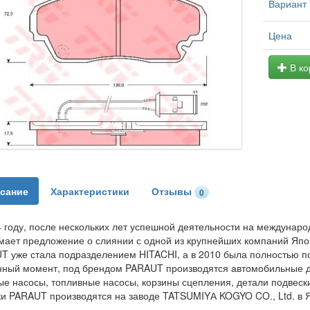
Вариант
Цена
В ко
сание
Характеристики
Отзывы
0
4 году, после нескольких лет успешной деятельности на междунар
мает предложение о слиянии с одной из крупнейших компаний Япон
T уже стала подразделением HITACHI, а в 2010 была полностью по
нный момент, под брендом PARAUT производятся автомобильные де
е насосы, топливные насосы, корзины сцепления, детали подвески,
ки PARAUT производятся на заводе TATSUMIYА KOGYO CO., Ltd. в 